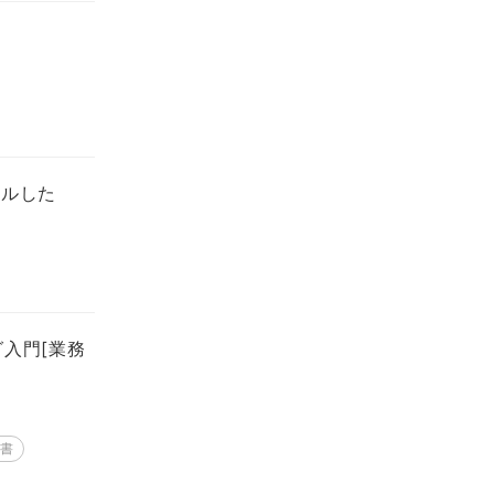
セルした
グ入門[業務
術書